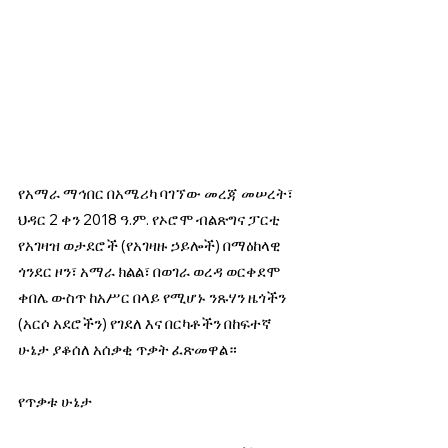
የአማራ ማኅበር በአሜሪካ ባገኘው መረጃ መሠረት፣ 
ህዳር 2 ቀን 2018 ዓ.ም. የኦሮሞ ብልጽግና ፓርቲ 
የአገዛዝ ወታደሮች (የአገዛዙ ኃይሎች) በማዕከላዊ 
ጎንደር ዞን፣ አማራ ክልል፣ በወገራ ወረዳ ወርቀደሞ 
ቀበሌ ውስጥ ከአሥር በላይ የሚሆኑ ንጹሃን ዜጎችን 
(አርሶ አደሮችን) የገደለ እና በርካቶችን በከፍተኛ 
ሁኔታ ያቆሰለ አሰቃቂ ጥቃት ፈጽመዋል።
የጥቃቱ ሁኔታ