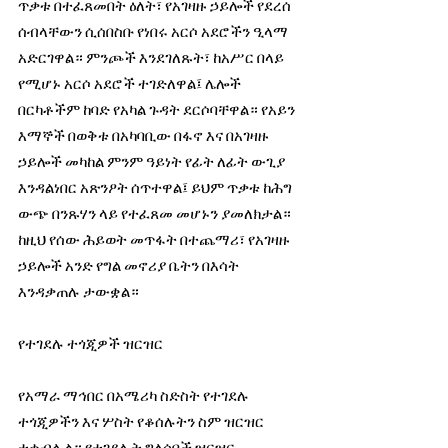
ጥቃቱ በተፈጸመበት ዕለት፣ የአገዛዙ ኃይሎች የደረሰ 
ሰብላቸውን ሲሰበስቡ የነበሩ አርሶ አደሮችን ዒላማ 
አድርገዋል። ምንጮች እንደገለጹት፣ ከአሥር በላይ 
የሚሆኑ አርሶ አደሮች ተገድለዋል፤ ሌሎች 
በርካቶችም ከባድ የአካል ጉዳት ደርሶባቸዋል። የአይን 
እማኞች በወቅቱ በአካባቢው በፋኖ እና በአገዛዙ 
ኃይሎች መካከል ምንም ዓይነት የፊት ለፊት ውጊያ 
እንዳልነበር አጽንዖት ሰጥተዋል፤ ይህም ጥቃቱ ከሕግ 
ውጭ በንጹሃን ላይ የተፈጸመ መሆኑን ያመለክታል። 
ከዚህ የሰው ሕይወት መጥፋት በተጨማሪ፣ የአገዛዙ 
ኃይሎች አንድ የግል መኖሪያ ቤትን በእሳት 
እንዳቃጠሉ ታውቋል።
የተገደሉ ተጎጂዎች ዝርዝር
የአማራ ማኅበር በአሜሪካ ስድስት የተገደሉ 
ተጎጂዎችን እና ሦስት የቆሰሉትን ስም ዝርዝር 
ተቀብሏል። የተገደሉት ግለሰቦች ዝርዝር 