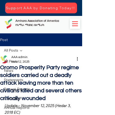
Support AAA by Donating Today!!!
Amhara Association of America
የአማራ ማህበር በአሜሪካ
Post
All Posts
AAA-admin
All Posts
Nov 12, 2025
Oromo Prosperity Party regime
News
soldiers carried out a deadly
Statements
attack leaving more than ten
Recent-Reports
civilians killed and several others
critically wounded
Campaign
Update – November 12, 2025 (Hedar 3, 
Annual Reports
2018 EC)