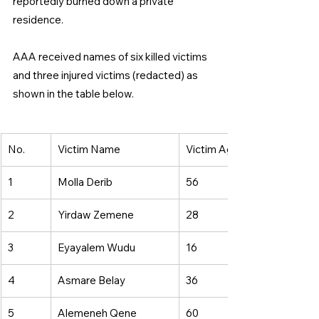
reportedly burned down a private 
residence. 
AAA received names of six killed victims 
and three injured victims (redacted) as 
shown in the table below. 
No. 
Victim Name 
Victim Age 
1 
Molla Derib 
56 
2 
Yirdaw Zemene 
28 
3 
Eyayalem Wudu 
16 
4 
Asmare Belay 
36 
5 
Alemeneh Qene 
60 