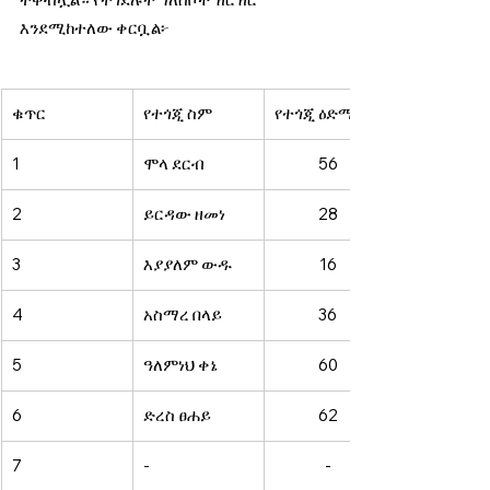
እንደሚከተለው ቀርቧል፦
ቁጥር 
የተጎጂ ስም 
የተጎጂ ዕድሜ 
1 
ሞላ ደርብ 
56 
2 
ይርዳው ዘመነ 
28 
3 
እያያለም ውዱ 
16 
4 
አስማረ በላይ 
36 
5 
ዓለምነህ ቀኔ 
60 
6 
ድረስ ፀሐይ 
62 
7 
- 
- 