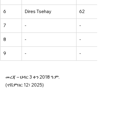
6 
Dires Tsehay 
62 
7 
- 
- 
8 
- 
- 
9 
- 
- 
መረጃ – ህዳር 3 ቀን 2018 ዓ.ም. 
(ኖቬምበር 12፣ 2025) 