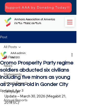
Support AAA by Donating Today!!!
Amhara Association of America
የአማራ ማህበር በአሜሪካ
Post
All Posts
AAA-admin
All Posts
Mar 30
Oromo Prosperity Party regime
News
soldiers abducted six civilians
Statements
including five minors as young
Recent-Reports
as 2-years-old in Gonder City
Updated:
Apr 3
Campaign
Update – March 30, 2026 (Megabit 21, 
Annual Reports
2018 EC)