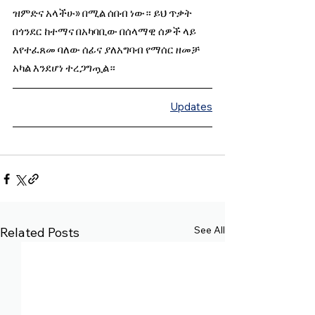
ዝምድና አላችሁ» በሚል ሰበብ ነው። ይህ ጥቃት 
በጎንደር ከተማና በአካባቢው በሰላማዊ ሰዎች ላይ 
እየተፈጸመ ባለው ሰፊና ያለአግባብ የማሰር ዘመቻ 
አካል እንደሆነ ተረጋግጧል።
Updates
See All
Related Posts