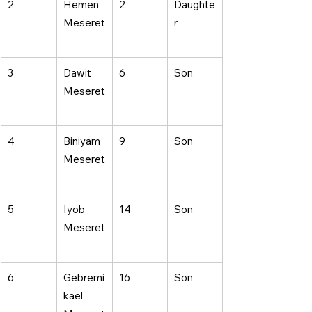
2 
Hemen 
2 
Daughte
Meseret
r 
3 
Dawit 
6 
Son 
Meseret
4 
Biniyam 
9 
Son 
Meseret
5 
Iyob 
14 
Son 
Meseret
6 
Gebremi
16 
Son 
kael 