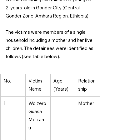
2-years-old in Gonder City (Central 
Gonder Zone, Amhara Region, Ethiopia).
The victims were members of a single 
household including a mother and her five 
children. The detainees were identified as 
follows (see table below).
No. 
Victim 
Age 
Relation
Name 
(Years) 
ship 
1 
Woizero 
Mother 
Guasa 
Melkam
u 