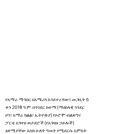
የአማራ ማኅበር በአሜሪካ እንደተረዳው፤ መጋቢት 6 
ቀን 2018 ዓ.ም. በጎንደር ከተማ (ማዕከላዊ ጎንደር 
ዞን፣ አማራ ክልል፣ ኢትዮጵያ) የኦሮሞ ብልጽግና 
ፓርቲ አገዛዝ ወታደሮች (የአገዛዙ ኃይሎች) 
ዕድሜያቸው እስከ ሁለት ዓመት የሚደርሱ አምስት 