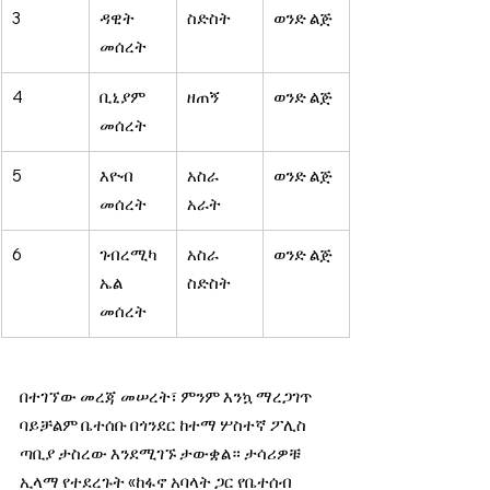
3 
ዳዊት 
ስድስት 
ወንድ ልጅ 
መሰረት 
4 
ቢኒያም 
ዘጠኝ 
ወንድ ልጅ 
መሰረት 
5 
እዮብ 
አስራ 
ወንድ ልጅ 
መሰረት 
አራት 
6 
ገብረሚካ
አስራ 
ወንድ ልጅ 
ኤል 
ስድስት 
መሰረት 
በተገኘው መረጃ መሠረት፣ ምንም እንኳ ማረጋገጥ 
ባይቻልም ቤተሰቡ በጎንደር ከተማ ሦስተኛ ፖሊስ 
ጣቢያ ታስረው እንደሚገኙ ታውቋል። ታሳሪዎቹ 
ኢላማ የተደረጉት «ከፋኖ አባላት ጋር የቤተሰብ 