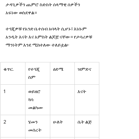
ታዳጊዎችን ጨምሮ ስድስት ሰላማዊ ሰዎችን 
አፍነው ወስደዋል።
ተጎጂዎቹ የአንድ ቤተሰብ አባላት ሲሆኑ፤ እነሱም 
አንዲት እናት እና አምስት ልጆቿ ናቸው። የታሳሪዎቹ 
ማንነትም እንደ ሚከተለው ተለይቷል፦
ቁጥር
. 
የተጎጂ 
ዕድሜ 
ዝምድና
ስም 
1 
ወይዘሮ 
እናት 
ጓሳ 
መልካሙ 
2 
ሄመን 
ሁለት 
ሴት ልጅ 
መሰረት 