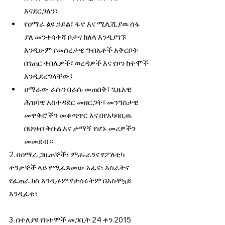
እናደርጋለን፣
የዐማራ ልዩ ኃይል፣ ፋኖ እና ሚሊሺያዉ ሰፋ 
ያለ መንቀሳቀሻ ቦታና ከለላ እንዲያገኙ 
እንዲሁም የመሰረታዊ ግብአቶች አቅርቦት 
በገጠር ቀበሌዎች፣ ወረዳዎች እና የዞን ከተሞች 
እንዲደረግላቸው፣   
ዐማራው ራሱን በራሱ መጠበቅ፣ ጊዜአዊ 
ሕዝባዊ አስተዳደር መዘርጋት፣ መንግስታዊ 
መዋቅሮችን መቆጣጥር እና በየአካባቢዉ 
በህዝብ ቅቡል እና ታማኝ የሆኑ መሪዎችን 
መመደብ።
2. በዐማራ ጋዜጠኞች፣ ምሑራንና የፖለቲካ 
ተንታኞች ላይ የሚፈጸመው አፈና፣ እስራትና 
የፈጠራ ክስ እንዲቆም የታሰሩትም በአስቸኳይ 
እንዲፈቱ፣
3. በተለያዩ የከተሞች መጋቢት 24 ቀን 2015 