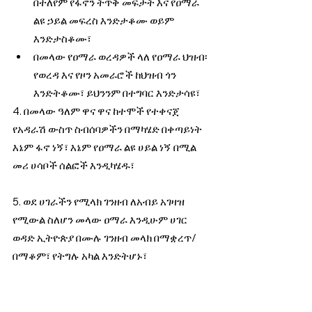
በተለየም የፋኖን ትጥቅ መፍታት እና የዐማራ 
ልዩ ኃይል መፍረስ እንድታቆሙ ወይም 
እንድታስቆሙ፣
በመላው የዐማራ ወረዳዎች ላለ የዐማራ ህዝብ፡ 
የወረዳ እና የዞን አመራሮች ከህዝብ ጎን 
እንድትቆሙ፣ ይህንንም በተግባር እንድታሳዩ፣
4. በመላው ዓለም ዋና ዋና ከተሞች የተቀናጀ 
የአዳራሽ ውስጥ ስብሰባዎችን በማካሄድ በቀጣይነት 
እኔም ፋኖ ነኝ፣ እኔም የዐማራ ልዩ ሀይል ነኝ በሚል 
መሪ ሀሳቦች ሰልፎች እንዲካሄዱ፣
5. ወደ ሀገራችን የሚላክ ገንዘብ ለአብይ አገዛዝ 
የሚውል ስለሆን መላው ዐማራ እንዲሁም ሀገር 
ወዳድ ኢትዮጵያ በሙሉ ገንዘብ መላክ በማቋረጥ/ 
በማቆም፣ የትግሉ አካል እንድትሆኑ፣