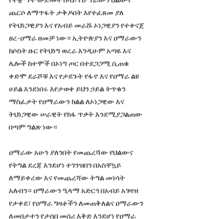
ጨርሶ ለማጥፋት ታቅዶበት እየተፈጸመ ያለ 
የትህነጋዊያን እና የአብይ መራሹ ኦነጋዊያን የተቀናጀ 
ፀረ-ዐማራ ዘመቻ ነው። ኢትዮጵያን እና ዐማራውን 
ከሶስት ዙር የትህነግ ወረራ እንዲሁም አጣዬ እና 
ሌሎች ከተሞች በኦነግ ጦር በተደጋጋሚ ሲጠቁ 
ቀድሞ ደራሾቹ እና የታደጉት የፋኖ እና የዐማራ ልዩ 
ሀይል እንደነበሩ እየታወቀ ይህን ኃይል ትጥቁን 
ማስፈታት የዐማራውን ክልል ለኦነጋዊው እና 
ትህነጋዊው ሠራዊት የከፋ ጥቃት እንደሚያጋልጠው 
በጣም ግልጽ ነው።
ዐማራው አሁን ያለንበት የመጨረሻው የህልውና 
የትግል ደረጃ እንደሆነ ተገንዝበን በአስቸኳይ 
ለማይቀረው እና የመጨረሻው ትግል መነሳት 
አለብን። ዐማራውን ዒላማ አድርጎ በአብይ አገዛዝ 
የታቀደ፣ የዐማራ ግዛቶችን ለመጠቅለልና ዐማራውን 
ለመበታተን የታሰበ መሰሪ እቅድ እንደሆነ የዐማራ 