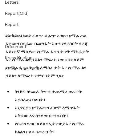
Letters
Report(Old)
Report
የአብይ አህመድ ፈላጭ ቆራጭ አገዛዝ ዐማራ ጠል 
Updates
አቋሙን በሰፊው በመግፋት አሁን የደረሰበት ደረጃ 
Document
አይነተኛ ማሳያው የዐማራ ፋኖን ትጥቅ ማስፈታት 
Press Briefing
እና የዐማራ ልዩ ኃይልን ማፍረስ ነው። በተለይም 
የዐማራ ፋኖን ትጥቅ ለማስፈታት እና የዐማራ ልዩ 
Article Translation
ኃይልን ለማፍረስ የተነሳበትም ጊዜ፦
ትህነግ ከነሙሉ ትጥቁ ተጨማሪ ሠራዊት 
እያሰለጠነ ባለበት፣
ኦነጋዊያን ዐማራውን ፈጽሞ ለማጥፋት 
አቅደው እና ሰንደው በተነሱበት፣ 
የሱዳን የጦር ሀይል የኢትዮጵያ እና የዐማራ 
ክልልን ዘልቆ በወረረበት፣