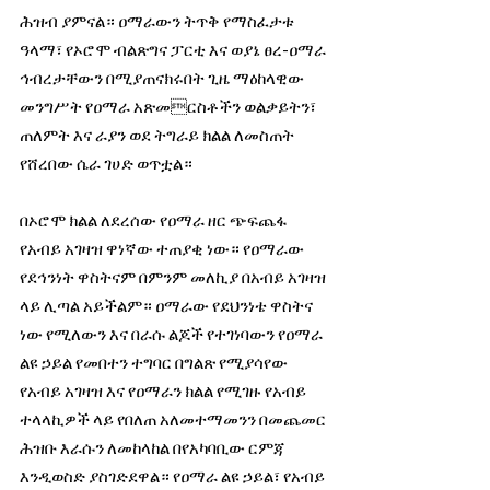
ሕዝብ ያምናል። ዐማራውን ትጥቅ የማስፈታቱ 
ዓላማ፣ የኦሮሞ ብልጽግና ፓርቲ እና ወያኔ ፀረ-ዐማራ 
ኅብረታቸውን በሚያጠናክሩበት ጊዜ ማዕከላዊው 
መንግሥት የዐማራ አጽመርስቶችን ወልቃይትን፣ 
ጠለምት እና ራያን ወደ ትግራይ ክልል ለመስጠት 
የሸረበው ሴራ ገሀድ ወጥቷል።
በኦሮሞ ክልል ለደረሰው የዐማራ ዘር ጭፍጨፋ 
የአብይ አገዛዝ ዋነኛው ተጠያቂ ነው። የዐማራው 
የደኅንነት ዋስትናም በምንም መለኪያ በአብይ አገዛዝ 
ላይ ሊጣል አይችልም። ዐማራው የደህንነቴ ዋስትና 
ነው የሚለውን እና በራሱ ልጆች የተገነባውን የዐማራ 
ልዩ ኃይል የመበተን ተግባር በግልጽ የሚያሳየው 
የአብይ አገዛዝ እና የዐማራን ክልል የሚገዙ የአብይ 
ተላላኪዎች ላይ የበለጠ አለመተማመንን በመጨመር 
ሕዝቡ እራሱን ለመከላከል በየአካባቢው ርምጃ 
እንዲወስድ ያስገድደዋል። የዐማራ ልዩ ኃይል፣ የአብይ 