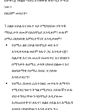
በተቀናጀ መልክ ማድረጉ የወቅቱ ቅድሚያ ምላሽ 
ነው።  
በዚህም መሰረት፦
1. በልዩ ሀይል እና በፋኖ ላይ የሚካሄደው የትጥቅ 
ማስፈታት ዘመቻ በአስቸኳይ እንዲቆም፣ ሁሉም 
ዐማራ በህዝባዊ እምቢተኝነት እንዲቃወም፣  
የዐማራ ልዩ ኃይል ባስቸኳይ ወደ ፋኖ 
እንዲቀላቀል ወይም ከፋኖ ጋር እንዲቀናጅ፣ 
ስልታዊ እና ነጻ መሬት በመፍጥር እና ህዝቡን 
በማንቃት ለዐማራ ታላቅ ህዝብ ህልውና እና 
ለዘላለማዊ የዐማራ ክብር ተጋድሎ 
እንድታደርግ፣ 
የዐማራ ሕዝብ ራሱን ከዘር መጥፋት ለማዳን 
የሚያደርገውን ትግል የሚያፍኑ ኃይሎችን ሁሉ 
ይህ ተግባራቸውን ባስቸኳይ እዲያቆሙ 
እያስጠነቀቅን፤ ለፋኖ፣ ለልዩ ኃይል እና ለሚሊሻ 
አባላት ህዝባቸውን እንዲታደጉ ጥሪ 