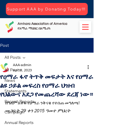
Support AAA by Donating Today!!!
Amhara Association of America
የአማራ ማህበር በአሜሪካ
Post
All Posts
AAA-admin
All Posts
Apr 8, 2023
የዐማራ ፋኖ ትጥቅ መፍታት እና የዐማራ
News
ልዩ ኃይል መፍረስ የዐማራ ህዝብ
Statements
የህልውና አደጋ የመጨረሻው ደረጃ ነው።
Recent-Reports
ከዓለም አቀፍ የዐማራ ንቅናቄ የተሰጠ መግለጫ! 
መጋቢት 29 ቀን 2015 ዓመተ ምህረት
Campaign
Annual Reports