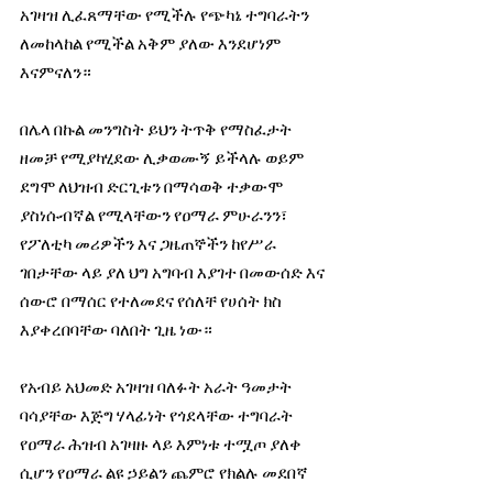
አገዛዝ ሊፈጸማቸው የሚችሉ የጭካኔ ተግባራትን 
ለመከላከል የሚችል አቅም ያለው እንደሆነም 
እናምናለን።
በሌላ በኩል መንግስት ይህን ትጥቅ የማስፈታት 
ዘመቻ የሚያካሂደው ሊቃወሙኝ ይችላሉ ወይም 
ደግሞ ለህዝብ ድርጊቱን በማሳወቅ ተቃውሞ 
ያስነሱብኛል የሚላቸውን የዐማራ ምሁራንን፣ 
የፖለቲካ መሪዎችን እና ጋዜጠኞችን ከየሥራ 
ገበታቸው ላይ ያለ ህግ አግባብ እያገተ በመውሰድ እና 
ሰውሮ በማሰር የተለመደና የሰለቸ የሀሰት ክስ 
እያቀረበባቸው ባለበት ጊዜ ነው። 
የአብይ አህመድ አገዛዝ ባለፉት አራት ዓመታት 
ባሳያቸው እጅግ ሃላፊነት የጎደላቸው ተግባራት 
የዐማራ ሕዝብ አገዛዙ ላይ እምነቱ ተሟጦ ያለቀ 
ሲሆን የዐማራ ልዩ ኃይልን ጨምሮ የክልሉ መደበኛ 