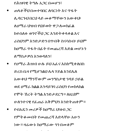
የሕዝባዊ ትግሉ አጋር በመሆን፣
ጠላቶችህ በመተባበር ለባርነት እና ጥፋት 
ሊዳርጉህ በርህ ላይ መቆማቸውን አውቀህ፡ 
ለዐማራ ህዝብ የህይወት ዋጋ ለመክፈል 
ከተሰለፉ ወገኖችህ ጋር እንድትቀላቀል እና 
ራስህንም እንድታድን በጥብቅ ስናሳስብ፡ ይህም 
ከዐማራ ጥፋት በፊት የመጨረሻ እድል መሆኑን 
ለማስታዎስ እንወዳለን፣
የዐማራ ሕዝብ ሁሉ ይህ አፈና እስከሚቀለበስ 
ድረስ ቤዛ የሚሆንልህ ሌላ ሃይል እንደሌለ 
አውቀህ ማንኛውም መንግስታዊ ገዳይ ኃይል 
ወደ ዐማራ ክልል እንዳይገባ ራስህን የመከላከል 
የሞት ሽረት ትግል እንድታደርግ። ለዚህም 
ሁለንተናዊ የፈጠራ አቅምህን እንድትጠቀም።
የብአዴን መሪዎች ከዐማራ ህዝብ ጋር 
የምትቆሙበት የመጨረሻ እድላቸሁ አሁን 
ነው። ዛሬውኑ ከዐማራው ጎን በመቆም 