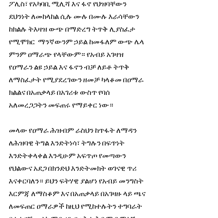
ፖሊስ፣ የአካባቢ ሚሊሻ እና ፋኖ የህዝባቸውን 
ደህንነት ለመከላከል ሲሉ ሙሉ በሙሉ እራሳቸውን 
ከክልሉ ትእዛዝ ውጭ በማድረግ ትጥቅ ሊያስፈታ 
የሚሞክር  ማንኛውንም ኃይል ከመፋለም ውጭ ሌላ 
ምንም ዐማራጭ የላቸውም። የአብይ አገዛዝ 
የዐማራን ልዩ ኃይል እና ፋኖን ብቻ ለይቶ ትጥቅ 
ለማስፈታት የሚያደረገውን ዘመቻ ካላቆመ በዐማራ 
ክልልና በአጠቃላይ በአገሪቱ ውስጥ የባሰ 
አለመረጋጋትን መፍጠሩ የማይቀር ነው።
መላው የዐማራ ሕዝብም ራስህን ከጥፋት ለማዳን 
ለሕዝባዊ ትግል እንድትነሳ፣ ትግሉን በፍጥነት 
እንድትቀላቀል እንዲሁም አፍጥጦ የመጣውን 
የህልውና አደጋ በክንድህ እንድትመክት ወገናዊ ጥሪ 
እናቀርባለን። ይህን ፍትሃዊ ያልሆነ የአብይ መንግስት 
እርምጃ ለማስቆም እና በአጠቃላይ በአገዛዙ ላይ ጫና 
ለመፍጠር ዐማራዎች ከዚህ የሚከተሉትን ተግባራት 