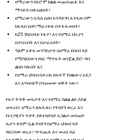
ዐማራውን በኦሮሞ ክልል መጨፍጨፉ እና 
ማሳደዱ በቀጠለበት፣
ዐማራውን አዲስ አበባ እንዳይገባ እንዲውያም 
ከአዲስ አበባ ማፈናቀሉ በተፋፋመበት፣
ከ25 ሽህ በላይ የፋኖ፣ እና የዐማራ ህሩያን 
በታሰሩበት እና በታፈኑበት፣
ዓለም አቀፍ መንግስታት በዐማራ ህዝብ ላይ 
የሚካሄደውን የዘር ማጥፋት ወንጀል ጆሮ-ዳባ 
ልበስ ባሉበት እና
የዐማራ ህዝብ በታሪኩ ከፍተኛ የህልውና አደጋ 
እና አጣብቂኝ በገጠመው ወቅት ነው።
የፋኖ ትጥቅ መፍታት እና የዐማራ ክልል ልዩ ኃይል 
መፍረስ፣ ዐማራን ለሌላ ዙር የትህነግ ወረራ እና 
የኦነጋዊያን ጥቃት ያለተከላካይ አጋልጦ መስጠት 
ሲሆን ቀደም ሲል ትህነግ በዐማራ ህዝብ ላይ 
ካደረሰው ወረራ፣ ጭፍጨፋ እና መጠነ ሰፊ 
የተቋማት ውድመት በላይ የዐማራውን ህልውና 