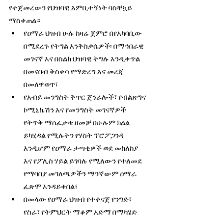
የተጀመረውን የህዝባዊ እምቢተኝነት ባስቸኳይ 
ማስቀጠል።
የዐማራ ህዝብ ሁሉ ከዛሬ ጀምሮ በየአካባቢው 
በሚደረጉ የትግል እንቅስቃሴዎች፡ በማኅበራዊ 
መገናኛ እና በስልክ ህዝባዊ ትግሉ እንዲቀጥል 
በመናበብ ቅስቀሳ የማድረግ እና መረጃ 
በመለዋወጥ፣
የአብይ መንግስት ቅጥር ጀንራሎች፣ የብልጽግና 
ኮሚኒኬሽን እና የመንግስት መገናኛዎች 
የትጥቅ ማሰፈታቱ ዘመቻ በሁሉም ክልል 
ይካሂዳል የሚሉትን የሃስት ፕሮፖጋንዳ 
እንዲሆም የዐማራ ታጣቂዎች ወደ መከለከያ 
እና የፖሊስ ሃይል ይገባሉ የሚለውን የተለመደ 
የማባበያ መገለጫዎችን ማንኛውም ዐማራ 
ፈጽሞ እንዳይቀበል፣ 
በመላው የዐማራ ህዝብ የተቀናጀ የንግድ፣ 
የስራ፣ የትምህርት ማቆም አድማ በማካሄድ 